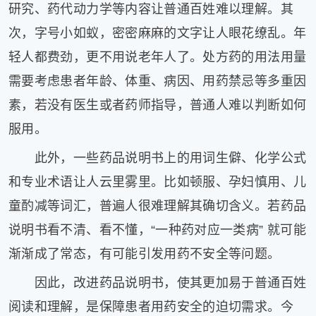
研究、药代动力学等内容让普通百姓难以理解。其
片
次，字号小如蚁，密密麻麻的文字让人眼花缭乱。年
滚
动
轻人都费劲，更不用说老年人了。处方药的用法用量
更
需要考虑患者年龄、体重、病因、用药禁忌等多重因
多
﹥
素，若没有医生或者药师指导，普通人难以判断如何
服用。
此外，一些药品说明书上的用词生僻、化学公式
和专业术语让人云里雾里。比如顿服、孕妇慎用、儿
童酌减等词汇，普遍人很难理解其确切含义。若药品
说明书看不清、看不懂，“一种药对应一类病” 就可能
渐渐成了常态，有可能引发用药不安全等问题。
因此，改进药品说明书，使其更加易于普通百姓
阅读和理解，是保障患者用药安全的迫切需求。今