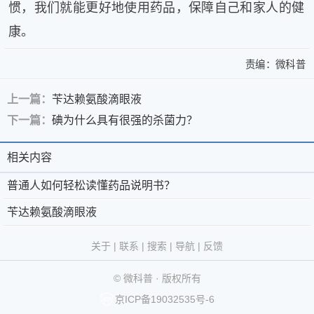
惯，我们就能更好地使用药品，保障自己和家人的健
康。
责编：
微科普
上一篇：
苄达赖氨酸滴眼液
下一篇：
碘为什么具有很强的杀菌力？
>
普
普
通
相关内容
相
关
通
人
于
微
关
普通人如何轻松读懂药品说明书？
人
如
微
科
何
内
苄达赖氨酸滴眼液
如
轻
科
普
京
©
容
何
松
普
®
公
2011-
关于
|
联系
|
搜索
|
导航
|
反馈
读
轻
-
第
网
2026
微
懂
© 微科普 · 版权所有
联
39793093
安
科
松
药
京ICP备19032535号-6
品
系
号
备
普
版