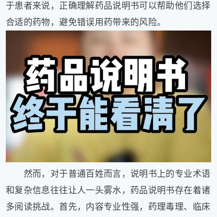
于患者来说，正确理解药品说明书可以帮助他们选择
健
康
合适的药物，避免错误用药带来的风险。
家
庭
学
术
人
物
生
活
百
科
流
言
奇
然而，对于普通百姓而言，说明书上的专业术语
趣
和复杂信息往往让人一头雾水，药品说明书存在着诸
问
答
多阅读挑战。首先，内容专业性强，药理毒理、临床
图