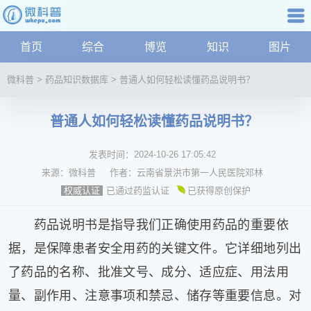
科普知识
首页
综合
博览
知识
图片
航
微
微科普
>
药品知识数据库
>
普通人如何轻松读懂药品说明书？
科
普
普通人如何轻松读懂药品说明书？
资
讯
发表时间：
2024-10-26 17:05:42
综
合
来源：
微科普
作者：
云南省景洪市第一人民医院邓林
博
已通过药监认证
已获得原创保护
权威认证
览
学
药品说明书是指导我们正确使用药品的重要依
科
据，是保障患者安全用药的关键文件。它详细地列出
科
了药品的名称、批准文号、成分、适应症、用法用
技
文
量、副作用、注意事项和禁忌、储存等重要信息。对
化