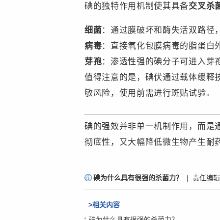
碘的独特作用机制使其具备
​交叉杀菌
​细菌​
：通过膜破坏和酶失活双路径
​病毒​
：直接氧化包膜病毒的脂蛋白
​芽孢​
：渗透性强的碘分子可进入芽孢皮
值得注意的是，碘伏通过载体缓释技
敏风险，使用前需进行斑贴试验。
碘的强效并非单一机制作用，而是
彻底性，又大幅降低微生物产生耐
责
碘为什么具有很强的杀菌力？
| 责任编
上
编
一
：
篇
>相关内容
微
：
碘为什么具有很强的杀菌力？