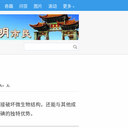
奇趣
问答
图片
滚动
更多﹥
A+
A-
直接破坏微生物结构，还能与其他成
析碘的独特优势。