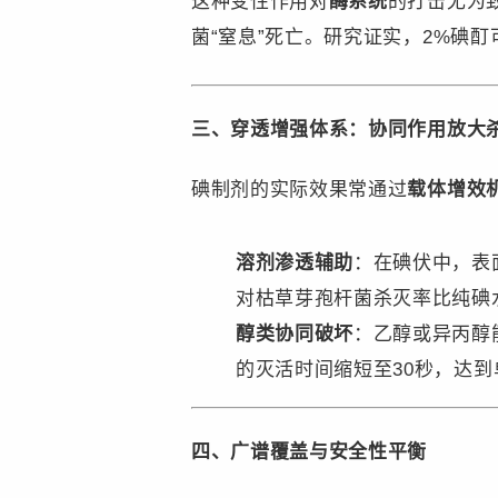
这种变性作用对
​酶系统​
的打击尤为
菌“窒息”死亡。研究证实，2%碘酊
三、穿透增强体系：协同作用放大
碘制剂的实际效果常通过
​载体增效机
​溶剂渗透辅助​
：在碘伏中，表
对枯草芽孢杆菌杀灭率比纯碘水
​醇类协同破坏​
：乙醇或异丙醇
的灭活时间缩短至30秒，达
四、广谱覆盖与安全性平衡