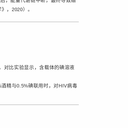
活后，能量代谢链中断，最终导致细
》，2020）。
时。对比实验显示，含载体的碘溶液
精与0.5%碘联用时，对HIV病毒