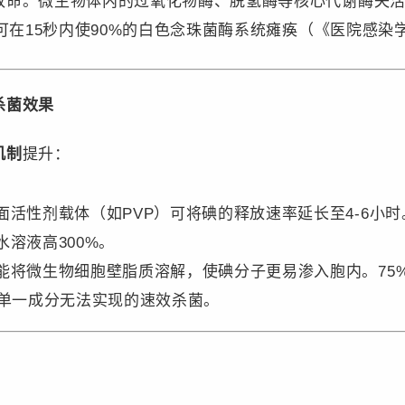
致命。微生物体内的过氧化物酶、脱氢酶等核心代谢酶失
可在15秒内使90%的白色念珠菌酶系统瘫痪（《医院感染学
杀菌效果
制​
提升：
面活性剂载体（如PVP）可将碘的释放速率延长至4-6小
溶液高300%。
能将微生物细胞壁脂质溶解，使碘分子更易渗入胞内。75%酒
到单一成分无法实现的速效杀菌。