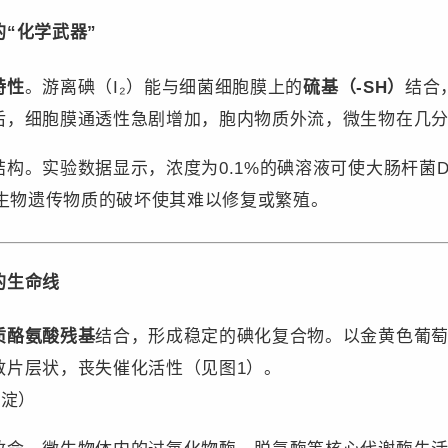
“化学武器”
性​
。游离碘（I₂）能与细菌细胞膜上的
​硫基（-SH）​
结合
后，细胞膜通透性急剧增加，胞内物质外流，微生物在几
构。实验数据显示，浓度为0.1%的碘溶液可使大肠杆菌D
微生物遗传物质的破坏使其难以修复或繁殖。
的生命线
质酪氨酸残基​
结合，形成稳定的碘化复合物。以金黄色葡
散片层状，丧失催化活性（见图1）。
沉淀）