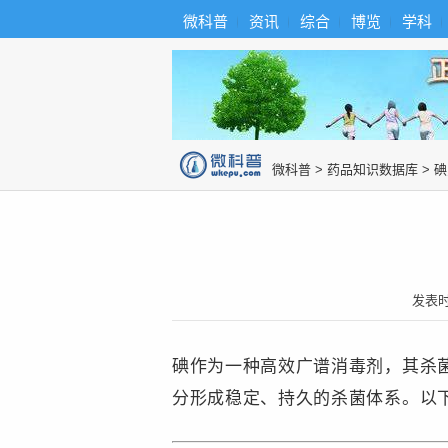
首
导
微科普
资讯
综合
博览
学科
微科普知识
页
航
综
合
博
览
知
识
图
微科普
>
药品知识数据库
>
碘
片
发表
碘作为一种高效广谱消毒剂，其杀
分形成稳定、持久的杀菌体系。以