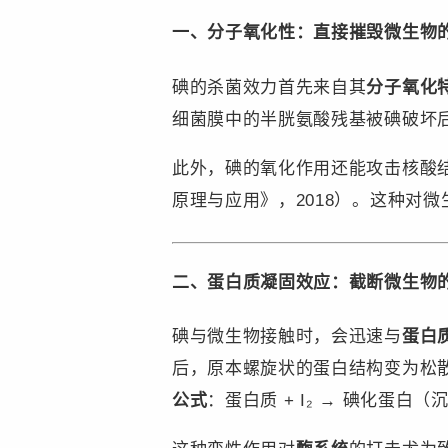
一、分子氧化性：直接摧毁微生物的
碘的杀菌效力首先来自其
​分子氧化特
细菌膜中的半胱氨酸残基被碘破坏
此外，碘的氧化作用还能攻击核酸结
原理与应用》，2018）。这种对
二、蛋白质凝固效应：截断微生物
碘与微生物接触时，会迅速与
​蛋白
后，原本螺旋状的蛋白结构变为松
​公式​
：蛋白质 + I₂ → 碘化蛋白（