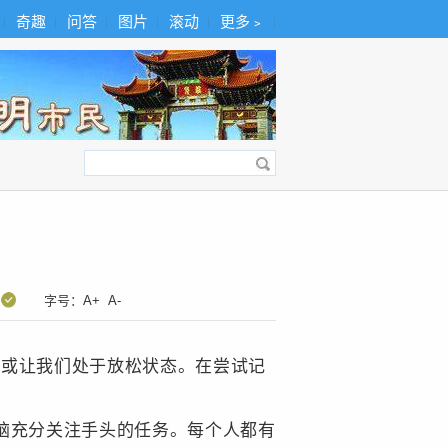
奇趣
问答
图片
滚动
更多﹥
：
字号：
A+
A-
力或让我们处于放松状态。在尝试记
脑充分关注手头的任务。每个人都有