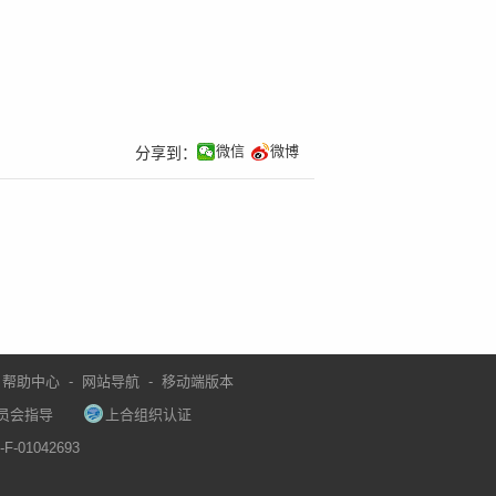
微信
微博
分享到：
帮助中心
-
网站导航
-
移动端版本
员会指导
上合组织认证
F-01042693