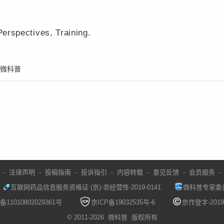
rspectives, Training.
微科普
-
法律声明
-
投稿指南
-
投诉指引
-
内容转载
-
意见反馈
-
会员服务
-
互联网药品信息服务资格证 (京)-非经营性-2019-0141
微科普专家委
11010802029361号
京ICP备19032535号-6
京作登字-2019-
© 2011-2026
微科普
版权所有