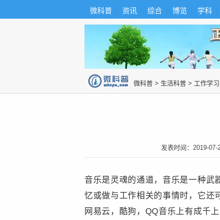
首
导
微科普
资讯
综合
博览
学科
微科普知识
页
航
综
合
博
览
知
识
图
微科普
>
生活科普
>
工作学习
片
发表时间：
2019-07-
音乐是灵魂的通道，音乐是一种武
忆或做与工作相关的事情时，它还
网易云，酷狗，QQ音乐上有成千