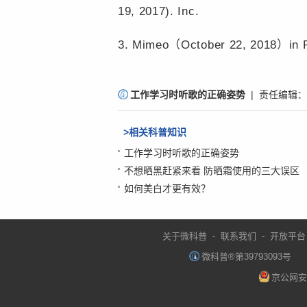
19, 2017). Inc.
3. Mimeo（October 22, 2018）in Pe
责
工作学习时听歌的正确姿势
| 责任编辑：
编
：
>相关科普知识
微
工作学习时听歌的正确姿势
不想晒黑赶紧来看 防晒霜使用的三大误区
科
如何美白才更有效？
普
关于微科普
-
联系我们
-
开放平台
微科普®第39793093号
京公网安备