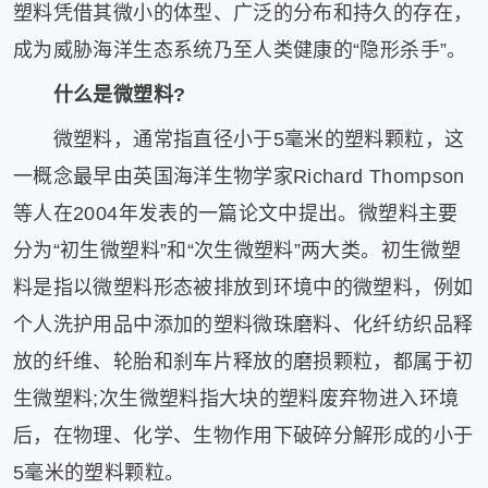
塑料凭借其微小的体型、广泛的分布和持久的存在，
健
康
成为威胁海洋生态系统乃至人类健康的“隐形杀手”。
家
什么是微塑料?
庭
学
微塑料，通常指直径小于5毫米的塑料颗粒，这
术
人
一概念最早由英国海洋生物学家Richard Thompson
物
等人在2004年发表的一篇论文中提出。微塑料主要
生
分为“初生微塑料”和“次生微塑料”两大类。初生微塑
活
百
料是指以微塑料形态被排放到环境中的微塑料，例如
科
个人洗护用品中添加的塑料微珠磨料、化纤纺织品释
流
言
放的纤维、轮胎和刹车片释放的磨损颗粒，都属于初
奇
生微塑料;次生微塑料指大块的塑料废弃物进入环境
趣
后，在物理、化学、生物作用下破碎分解形成的小于
问
答
5毫米的塑料颗粒。
图