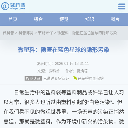
科普知识
首页
综合
博览
知识
图片
航
微
微科普
>
科普博览
>
节能环保
>
微塑料：隐匿在蓝色星球的隐形污染
科
普
微塑料：隐匿在蓝色星球的隐形污染
资
讯
发表时间：
2026-01-16 13:31:11
综
合
来源：
微科普
作者：
曹焕培
博
已通过专家认证
已获得原创保护
权威认证
览
学
日常生活中的塑料袋等塑料制品或许早已让人习
科
以为常，很多人也听过由塑料引起的“白色污染”。但
科
在我们看不见的微观世界里，一场无声的污染正悄然
技
文
蔓延，那就是微塑料。作为环境中新兴的污染物，微
化