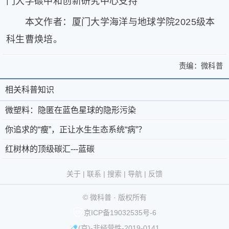
门大学碳中和创新研究中心支持
本文作者：厦门大学海洋与地球学院2025级本
科生曹焕培。
责编：
微科普
>
微
微
塑
相关科普知识
相
关
塑
料：
于
微
关
微塑料：隐匿在蓝色星球的隐形污染
料：
隐
微
科
匿
科
你追求的“瘦”，正让水生生态系统“病”？
隐
在
科
普
京
©
普
红树林的顶级碳汇---蓝碳
匿
蓝
普
®
公
2011-
色
知
在
-
第
网
2026
微
关于
|
联系
|
搜索
|
导航
|
反馈
星
识
联
39793093
安
科
蓝
球
© 微科普 · 版权所有
的
系
号
备
普
版
色
隐
京ICP备19032535号-6
我
11010802029361
权
星
形
(京)-非经营性-2019-0141