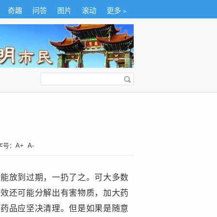
奇趣
问答
图片
滚动
更多﹥
字号：
A+
A-
只能放到过期，一扔了之。可大多数
疗效还可能分解出有害物质，加大药
的药品应坚决清理。但是如果是随意