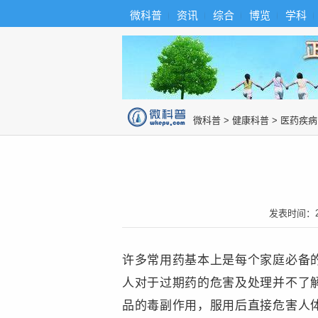
首
导
微科普
资讯
综合
博览
学科
微科普知识
页
航
综
合
博
览
知
识
图
微科普
>
健康科普
>
医药疾病
片
发表时间：
许多常用药基本上是每个家庭必备
人对于过期药的危害及处理并不了
品的毒副作用，服用后直接危害人