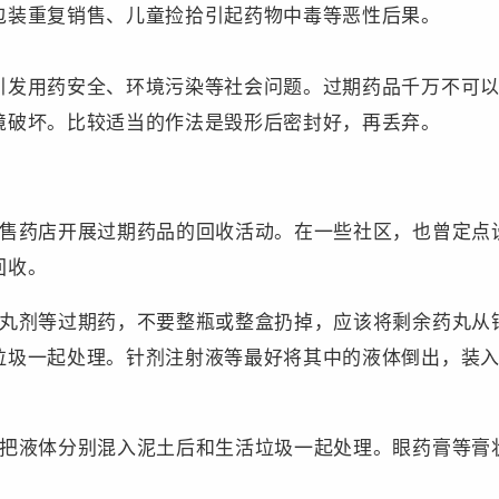
包装重复销售、儿童捡拾引起药物中毒等恶性后果。
引发用药安全、环境污染等社会问题。过期药品千万不可
境破坏。比较适当的作法是毁形后密封好，再丢弃。
零售药店开展过期药品的回收活动。在一些社区，也曾定点
回收。
滴丸剂等过期药，不要整瓶或整盒扔掉，应该将剩余药丸从
垃圾一起处理。针剂注射液等最好将其中的液体倒出，装
，把液体分别混入泥土后和生活垃圾一起处理。眼药膏等膏