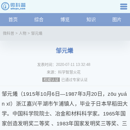
科普知识
首页
综合
博览
知识
图片
航
微
微科普
>
人物
>
邹元爔
科
普
邹元爔
资
讯
发表时间：
2020-07-11 13:32:48
综
合
来源：
科学智慧火花
博
已通过专家认证
权威认证
览
学
邹元爔（1915年10月6日—1987年3月20日，zōu yuá
科
n xī）浙江嘉兴平湖市乍浦镇人，毕业于日本早稻田大
科
学。中国科学院院士、冶金和材料科学家。1965年国
技
文
家创造发明奖二等奖 、1983年国家发明奖三等奖、三
化