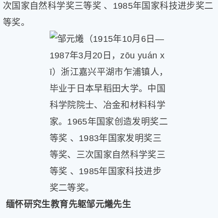
次国家自然科学奖三等奖 、1985年国家科技进步奖二
健
康
等奖。
家
庭
学
术
人
物
生
活
百
科
流
言
奇
趣
问
缅怀研究生教育先躯邹元爔先生
答
图