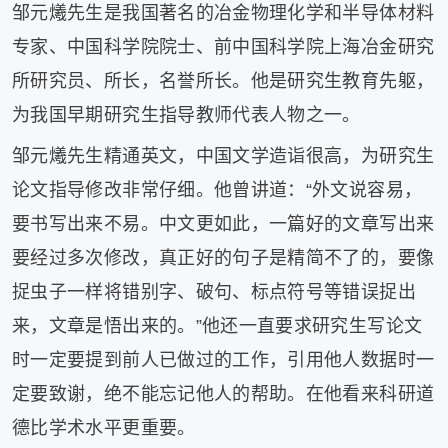
邹元爔先生是我国著名的冶金物理化学和半导体材料
片
专家、中国科学院院士、前中国科学院上海冶金研究
滚
动
所研究员、所长，名誉所长。他是研究生教育先躯，
更
为我国早期研究生指导教师代表人物之一。
多
﹥
邹元爔先生精通英文，中国文学造诣很高，为研究生
论文指导修改非常仔细。他曾讲道：“外文说容易，
要书写出来不易。中文更如此，一篇好的文章写出来
要经过多次修改，真正好的句子是精简不了的，要像
捉虫子一样将错别字、破句、标点符号等错误捉出
来，文章是悟出来的。”他还一直要求研究生写论文
时一定要提到前人已做过的工作，引用他人数据时一
定要致谢，绝不能忘记他人的帮助。在他看来科研道
德比学术水平更重要。