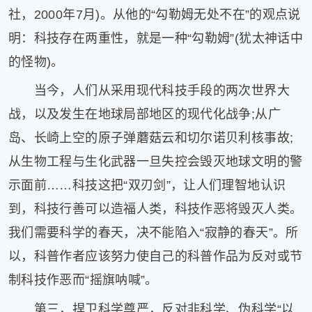
社，2000年7月)。从他的“勾勒姆无处不在”的观点说
明：科技存在两重性，就是一种“勾勒姆”(犹太神话中
的怪物)。
当今，人们从采用现代科技手段的两次世界大
战，以及发生在地球局部地区的现代化战争;从广
岛、长崎上空的原子弹蘑菇云和切尔诺贝利核事故;
从生物工程与生化武器一旦失控会毁灭地球文明的警
示面前……科技这把“双刃剑”，让人们理智地认识
到，科技行善可以造福人类，科技作恶将毁灭人类。
我们需要科学的春天，决不能陷入“寂静的春天”。所
以，科普作者应该努力使自己的科普作品为反对或节
制科技作恶而“摇旗呐喊”。
第三，捍卫科学尊严，反对非科学、伪科学“以