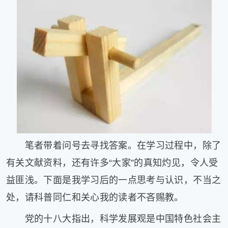
健
康
家
庭
学
术
人
物
生
活
百
科
笔者带着问号去寻找答案。在学习过程中，除了
流
有关文献资料，还有许多“大家”的真知灼见，令人受
言
奇
益匪浅。下面是我学习后的一点思考与认识，不当之
趣
处，请科普同仁和关心我的读者不吝赐教。
问
答
党的十八大指出，科学发展观是中国特色社会主
图