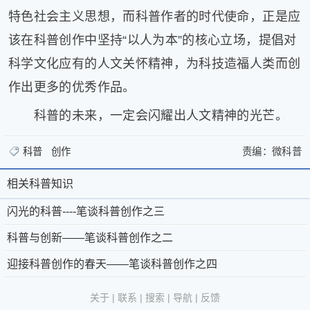
特色社会主义思想，而科普作者的时代使命，正是应
该在科普创作中坚持“以人为本”的核心立场，提倡对
科学文化应有的人文关怀精神，为科技造福人类而创
作出更多的优秀作品。
科普的未来，一定会闪耀出人文精神的光芒。
科普
创作
责编：
微科普
>
闪
闪
光
相关科普知识
相
关
光
的
于
微
关
闪光的科普----笔谈科普创作之三
的
科
微
科
普-
科
科普与创新——笔谈科普创作之二
科
-
科
普
京
©
-
普
迎接科普创作的春天——笔谈科普创作之四
普-
普
®
公
2011-
-
知
-
笔
-
第
网
2026
微
关于
|
联系
|
搜索
|
导航
|
反馈
-
谈