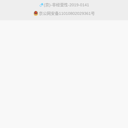
最
普
(京)-非经营性-2019-0141
术
库
近
人
京公网安备11010802029361号
|
物
更
移
生
动
新
关
活
科
2025
于
奇
普
年
微
趣
|
科
度
微
百
普
科
科
十
-
普
流
大
联
RSS
言
科
系
图
学
我
片
突
们
更
-
破
多
开
揭
﹥
放
晓
平
过
台