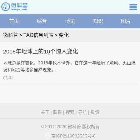
微
资
科
讯
普
综
普知识
首页
综合
博览
知识
图片
航
首
合
关
页
博
微科普
> TAG信息列表 > 变化
|
键
览
网
变
词：
学
2018年地球上的10个惊人变化
站
科
化
地
地球总是在变化，2018年也不例外，它在这一年经历了飓风、火山爆
健
图
发和地震等诸多自然现象。...
康
|
第
05-01
科
微
技
1
科
文
普
化
页
搜
微
家
关于
|
联系
|
搜索
|
导航
|
反馈
索
庭
科
精
问
© 2011-2026 微科普 版权所有
品
普
答
科
京ICP备19032535号-6
学