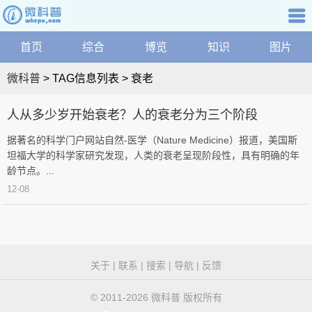
微
资
科
讯
普
综
普知识
首页
综合
博览
知识
图片
航
首
合
关
页
博
微科普
> TAG信息列表 > 衰老
|
键
览
网
衰
词：
学
人从多少岁开始衰老？人的衰老分为三个阶段
站
科
老
地
据著名的科学门户网站自然-医学（Nature Medicine）报道，美国斯
健
图
坦福大学的科学家研究发现，人类的衰老呈现阶段性，具有明确的年
康
|
第
龄节点。...
科
微
12-08
技
1
科
文
普
化
页
搜
家
索
微
庭
关于
|
联系
|
搜索
|
导航
|
反馈
精
问
科
品
答
© 2011-2026 微科普 版权所有
科
普
学