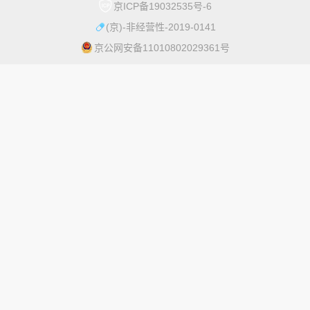
普
京ICP备19032535号-6
术
最
库
(京)-非经营性-2019-0141
人
|
近
物
京公网安备11010802029361号
移
更
生
动
活
科
新
关
奇
普
2025
于
趣
|
年
微
微
百
科
度
科
科
普
普
流
十
-
RSS
言
大
联
图
科
系
片
学
我
更
突
们
多
-
破
﹥
开
揭
放
晓
平