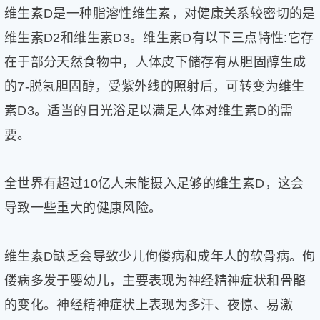
健
维生素D是一种脂溶性维生素，对健康关系较密切的是
康
维生素D2和维生素D3。维生素D有以下三点特性:它存
家
在于部分天然食物中，人体皮下储存有从胆固醇生成
庭
学
的7-脱氢胆固醇，受紫外线的照射后，可转变为维生
术
素D3。适当的日光浴足以满足人体对维生素D的需
人
物
要。
生
活
百
全世界有超过10亿人未能摄入足够的维生素D，这会
科
导致一些重大的健康风险。
流
言
奇
维生素D缺乏会导致少儿佝偻病和成年人的软骨病。佝
趣
偻病多发于婴幼儿，主要表现为神经精神症状和骨骼
问
答
的变化。神经精神症状上表现为多汗、夜惊、易激
图