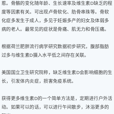
惹。骨骼的变化随年龄、生长速率及维生素D缺乏的程
片
度等因素有关。可出现卢骨软化、肋骨串珠等。骨软
滚
动
化症多发生于成人，多见于妊娠多产的妇女及体弱多
更
病的老人。最常见的症状是骨痛、肌无力和骨压痛。
多
﹥
根据荷兰肥胖流行病学研究数据初步研究，腹部脂肪
过多与维生素D摄入水平低之间存在关联。
美国国立卫生研究院称，缺乏维生素D会影响细胞的生
长，引发体内炎症，损害免疫系统。
获得更多维生素D的一个简单方法是，定期进行户外活
动。如果可以的话，可以进行午间散步，沐浴更多的