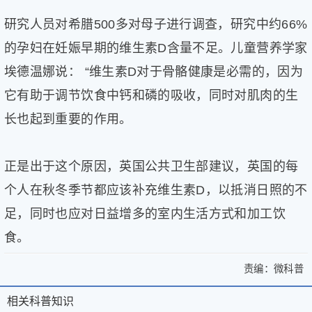
研究人员对希腊500多对母子进行调查，研究中约66%
的孕妇在妊娠早期的维生素D含量不足。儿童营养学家
埃德温娜说： “维生素D对于骨骼健康是必需的，因为
它有助于调节饮食中钙和磷的吸收，同时对肌肉的生
长也起到重要的作用。
正是出于这个原因，英国公共卫生部建议，英国的每
个人在秋冬季节都应该补充维生素D，以抵消日照的不
足，同时也应对日益增多的室内生活方式和加工饮
食。
责编：
微科普
>
缺
缺
乏
相关科普知识
相
关