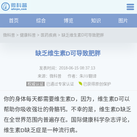
科普知识
首页
综合
博览
知识
图片
航
微
微科普
>
健康科普
>
医药疾病
>
缺乏维生素D可导致肥胖
科
普
缺乏维生素D可导致肥胖
资
讯
发表时间：
2018-06-15 08:37:13
综
合
来源：
微科普
作者：
朱川/翻译
博
已通过专家认证
已获得原创保护
权威认证
览
学
你的身体每天都需要维生素D，因为，维生素D可以
科
帮助你吸收强壮的骨骼钙。不幸的是，维生素D缺乏
科
在全世界范围内普遍存在。国际健康科学杂志评论，
技
文
维生素D缺乏症是一种流行病。
化