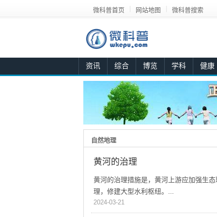
|
|
微科普首页
网站地图
微科普搜索
资讯
综合
博览
学科
健康
科
首
普
页
知
综
识
合
导
博
航
览
知
自然地理
识
图
黄河的治理
片
微
黄河的治理措施是，黄河上游应加强生态
科
理，修建大型水利枢纽。...
普
>
学
科
2024-03-21
科