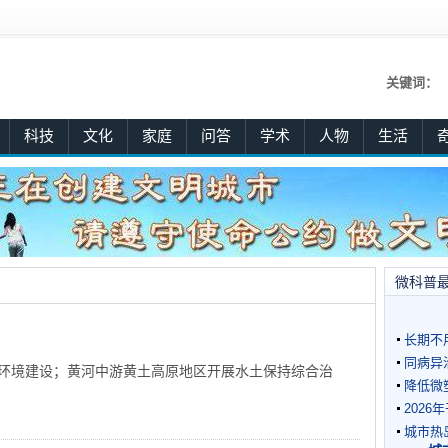
关键词：
科技
文化
家庭
问答
学术
人物
生活
微科普
长期不
同病异
环境建设；黄河中游黄土高原地区开展水土保持综合治
降低微
202
城市热