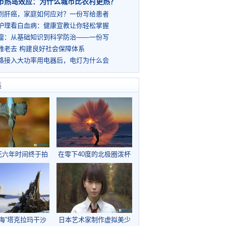
市热岛效应：为什么城市比农村更热？
到肝癌，家庭如何应对？一份写给患者
护理看白血病：健康宣教让你轻松掌握
瘤：从基础知识到科学防治——一份写
雅老去 构建良好社会保障体系
路接入大功率用电器后，电灯为什么会
集
花六年时间终于拍
在零下40度的北极圈泼杯
鸟完美潜水照片
热茶会怎样
海”塔克拉玛干沙
日本艺术家制作虚拟美少