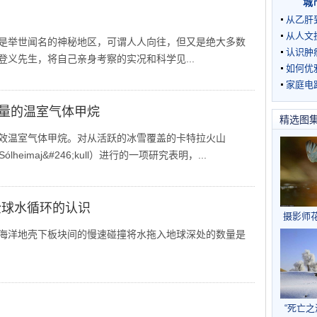
城
从乙肝
从人文
是举世闻名的神秘地区，可谓人人向往，但又是绝大多数
认识肿
义先生，将自己亲身考察的实况和科学见...
如何优
家庭电
量的温室气体甲烷
精选图
效温室气体甲烷。对从活跃的冰雪覆盖的卡特拉火山
lheimaj&#246;kull）进行的一项研究表明，...
全球水循环的认识
摄影师
到翠
海洋地壳下板块间的慢速碰撞将水拖入地球深处的数量是
“死亡之