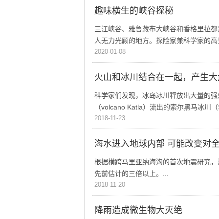
普
>
自
趣味横生的峡谷探秘
然
地
三江峡谷、雅鲁藏布大峡谷和香格里拉都
理
人无力光顾的地方。探险家兼科学家的高登
2020-01-08
火山和冰川结合在一起，产生大
科学家们发现，冰岛冰川释放出大量的强
（volcano Katla）流出的索尔黑马冰川（Só
2018-11-23
海水进入地球内部 可能改变对
根据横跨马里亚纳海沟的首次地震研究，
先前估计的三倍以上。...
2018-11-20
降雨造成微生物大灭绝