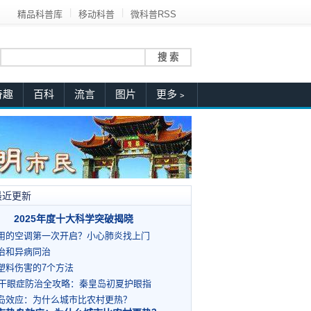
|
|
精品科普库
移动科普
微科普RSS
奇趣
百科
流言
图片
更多﹥
最近更新
2025年度十大科学突破揭晓
用的空调第一次开启？小心肺炎找上门
治和异病同治
塑料伤害的7个方法
6年干眼症防治全攻略：秦皇岛初夏护眼指
岛效应：为什么城市比农村更热？